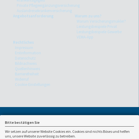
Krankentagegeld
Private Pflegeergänzungsversicherung
Auslandreisekrankenversicherung
Angebotsanforderung
Warum zu uns?
Warum Versicherungsmakler?
Leistungsbeispiele Privat
Leistungsbeispiele Gewerbe
VEMA-App
Rechtliches
Impressum
Erstinformation
Datenschutz
Bildnachweis
Quellenhinweis
Barrierefreiheit
Widerruf
Cookie-Einstellungen
Bitte bestätigen Sie
Wir setzen auf unserer Website Cookies ein. Cookies sind nichts Böses und helfen
uns, unsere Website zuverlässig zu betreiben.