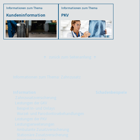
Informationen zum Thema
Informationen zum Thema
Kundeninformation
PKV
zurück zum Seitenanfang
Informationen zum Thema: Zahnzusatz
Information
Schadenbeispiele
Zahnzusatzversicherung
Leistungen der GKV
Beispiel In- und Onlays
Wurzel- und Parodontosebehandlungen
Leistungen der PKV
Leistungserweiterungen
Ambulante Zusatzversicherung
Stationäre Zusatzversicherung