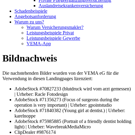
Private Pflegeergänzungsversicherung
Auslandreisekrankenversicherung
Schadenbeispiele
Angebotsanforderung
Warum zu uns?
Warum Versicherungsmakler?
Leistungsbeispiele Privat
Leistungsbeispiele Gewerbe
VEMA-App
Bildnachweis
Die nachstehenden Bilder wurden von der VEMA eG für die
Verwendung in diesen Landingpages lizenziert:
AdobeStock #70827233 (blutdruck wird vom arzt gemessen)
| Urheber: Racle Fotodesign
AdobeStock #71356273 (Focus of surgeons during the
operation is very important) | Urheber: gpointstudio
AdobeStock #71840382 (Young girl at dentist.) | Urheber:
karelnoppe
AdobeStock #75985885 (Portrait of a friendly dentist holding
light) | Urheber: WavebreakMediaMicro
ClipDealer #9876174