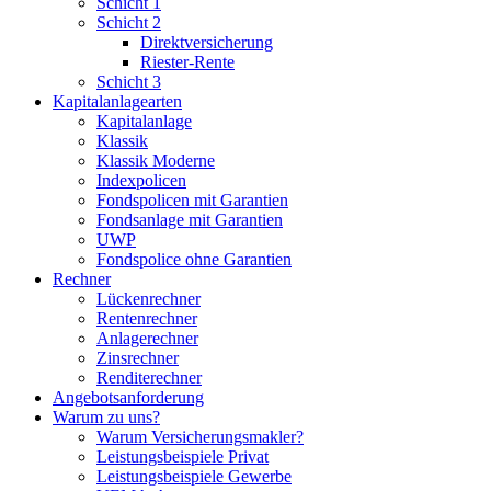
Schicht 1
Schicht 2
Direktversicherung
Riester-Rente
Schicht 3
Kapitalanlagearten
Kapitalanlage
Klassik
Klassik Moderne
Indexpolicen
Fondspolicen mit Garantien
Fondsanlage mit Garantien
UWP
Fondspolice ohne Garantien
Rechner
Lückenrechner
Rentenrechner
Anlagerechner
Zinsrechner
Renditerechner
Angebotsanforderung
Warum zu uns?
Warum Versicherungsmakler?
Leistungsbeispiele Privat
Leistungsbeispiele Gewerbe