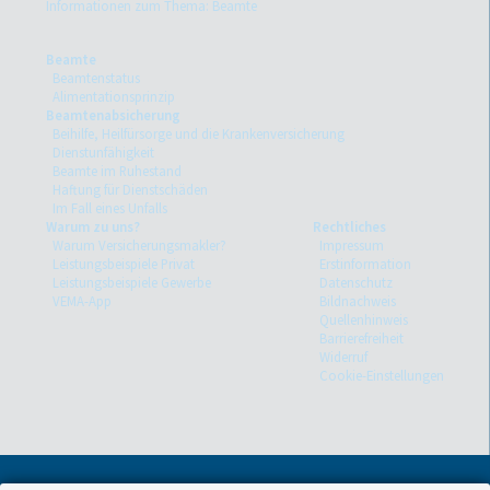
Informationen zum Thema: Beamte
Beamte
Beamtenstatus
Alimentationsprinzip
Beamtenabsicherung
Beihilfe, Heilfürsorge und die Krankenversicherung
Dienstunfähigkeit
Beamte im Ruhestand
Haftung für Dienstschäden
Im Fall eines Unfalls
Warum zu uns?
Rechtliches
Warum Versicherungsmakler?
Impressum
Leistungsbeispiele Privat
Erstinformation
Leistungsbeispiele Gewerbe
Datenschutz
VEMA-App
Bildnachweis
Quellenhinweis
Barrierefreiheit
Widerruf
Cookie-Einstellungen